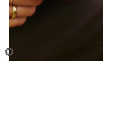
Nehmen Sie sich einen Stift, ein Blatt
Papier und eine schöne Tasse Kaffee
oder Tee, und fangen Sie einfach an –
ganz nach dem Motto „Better done