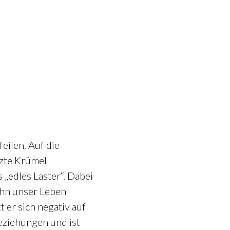
eilen. Auf die
tzte Krümel
 „edles Laster“. Dabei
ihn unser Leben
t er sich negativ auf
eziehungen und ist