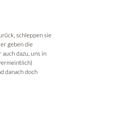
rück, schleppen sie
der geben die
 auch dazu, uns in
vermeintlich)
ind danach doch