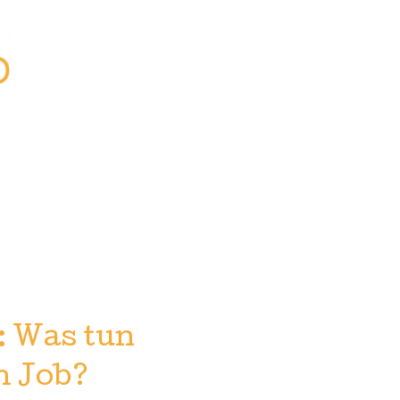
: Was tun
m Job?