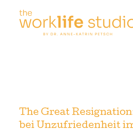
Zum
Inhalt
springen
The Great Resignation
bei Unzufriedenheit i