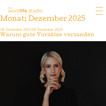
Zum
Inhalt
springen
Monat:
Dezember 2025
Veröffentlicht
18. Dezember 2025
18. Dezember 2025
am
Warum gute Vorsätze versanden