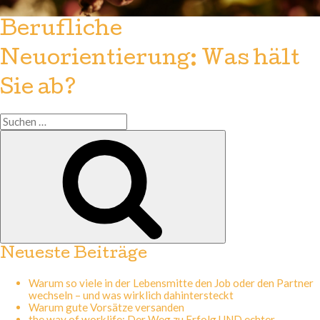
Berufliche
Neuorientierung: Was hält
Sie ab?
Suchen
nach:
Suchen
Neueste Beiträge
Warum so viele in der Lebensmitte den Job oder den Partner
wechseln – und was wirklich dahintersteckt
Warum gute Vorsätze versanden
the way of worklife: Der Weg zu Erfolg UND echter