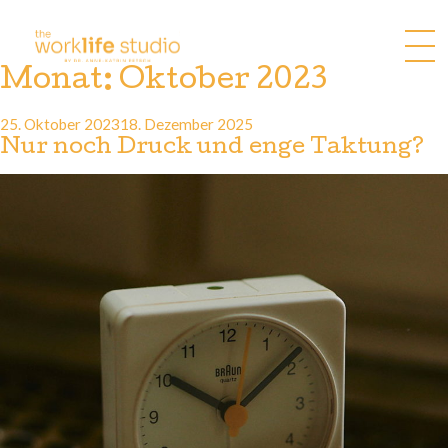
Zum
Inhalt
springen
Monat:
Oktober 2023
Veröffentlicht
25. Oktober 2023
18. Dezember 2025
am
Nur noch Druck und enge Taktung?