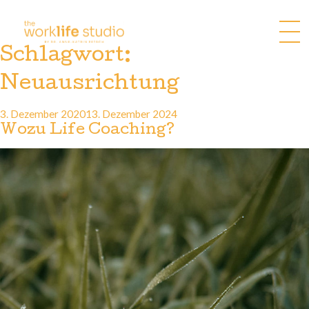
Zum
Inhalt
springen
Schlagwort:
Neuausrichtung
Veröffentlicht
3. Dezember 2020
13. Dezember 2024
am
Wozu Life Coaching?