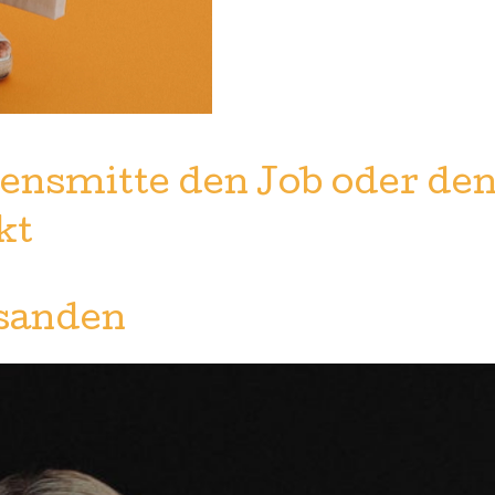
ensmitte den Job oder den
kt
sanden