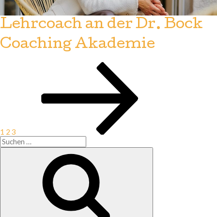
Lehrcoach an der Dr. Bock
Coaching Akademie
Seite
Seite
Seite
Nächste
Seitennummerierung
Seite
der
Beiträge
1
2
3
Suchen
nach:
Suchen